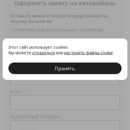
Оформить заявку на автомобиль
Оставьте заявку и получите предложение на
покупку из наличия
*
Отмечены поля обязательные к заполнению
СПИСОК ДИЛЕРОВ
*
Этот сайт использует cookies
Могилевмоторс Симонова
Вы можете
отказаться
или
настроить файлы cookie
.
МОДЕЛЬ
*
Принять
X50
Ф.И.О
*
КОНТАКТНЫЙ ТЕЛЕФОН
*