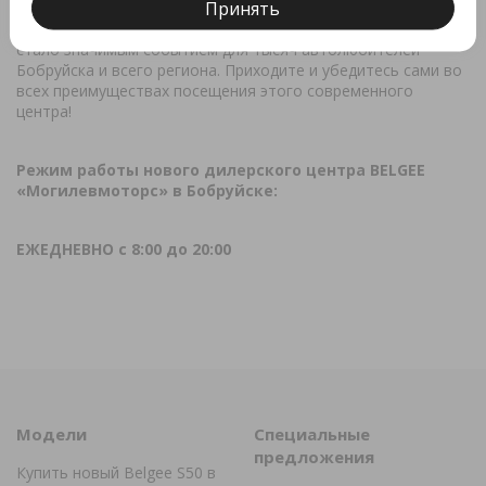
Принять
Открытие нового автосалона, приуроченное к Дню Победы,
стало значимым событием для тысяч автолюбителей
Бобруйска и всего региона. Приходите и убедитесь сами во
всех преимуществах посещения этого современного
центра!
Режим работы нового дилерского центра BELGEE
«Могилевмоторс» в Бобруйске:
ЕЖЕДНЕВНО с 8:00 до 20:00
Модели
Специальные
предложения
Купить новый Belgee S50 в